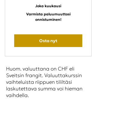
Joka kuukausi
Varmista paluumuuttosi
onnistuminen!
Osta nyt
Huom. valuuttana on CHF eli
Sveitsin frangit. Valuuttakurssin
vaihteluista riippuen tililtäsi
laskutettava summa voi hieman
vaihdella.
Ollaan
yhteydessä!