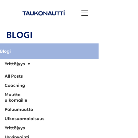
BLOGI
Blogi
Yrittäjyys
All Posts
Coaching
Muutto
ulkomaille
Paluumuutto
Ulkosuomalaisuus
Yrittäjyys
Hyvinvointi