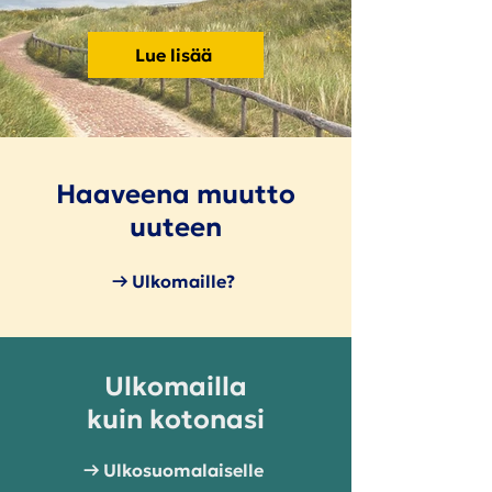
Lue lisää
Haaveena muutto
uuteen
→ Ulkomaille?
Ulkomailla
kuin kotonasi
→ Ulkosuomalaiselle