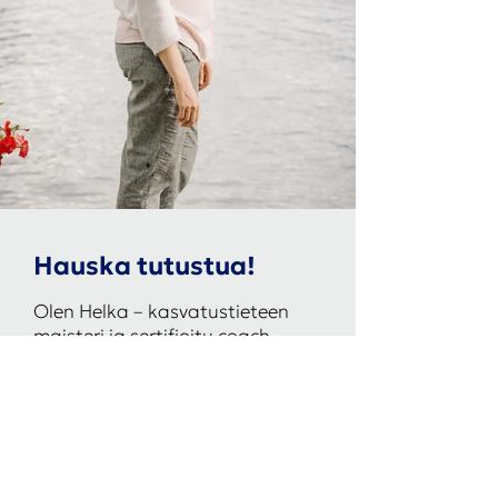
Hauska tutustua!
Olen Helka – kasvatustieteen
maisteri ja sertifioitu coach
ulkosuomalaisten tukena.
Autan sinua tekemään oikean
päätöksen, kun pohdit toiseen
maahan muuttamista.