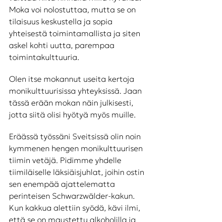
Moka voi nolostuttaa, mutta se on 
tilaisuus keskustella ja sopia 
yhteisestä toimintamallista ja siten 
askel kohti uutta, parempaa 
toimintakulttuuria.
Olen itse mokannut useita kertoja 
monikulttuurisissa yhteyksissä. Jaan 
tässä erään mokan näin julkisesti, 
jotta siitä olisi hyötyä myös muille.
Eräässä työssäni Sveitsissä olin noin 
kymmenen hengen monikulttuurisen 
tiimin vetäjä. Pidimme yhdelle 
tiimiläiselle läksiäisjuhlat, joihin ostin 
sen enempää ajattelematta 
perinteisen Schwarzwälder-kakun. 
Kun kakkua alettiin syödä, kävi ilmi, 
että se on maustettu alkoholilla ja 