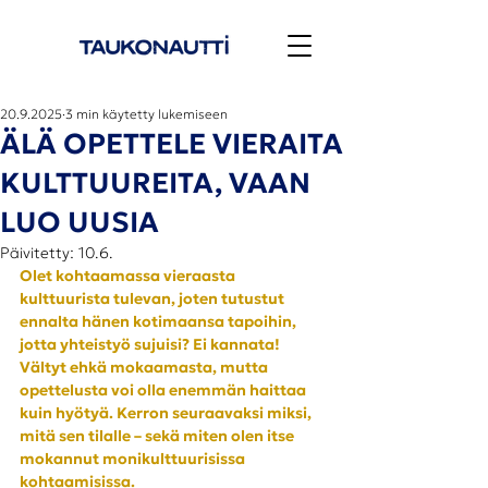
20.9.2025
3 min käytetty lukemiseen
ÄLÄ OPETTELE VIERAITA
KULTTUUREITA, VAAN
LUO UUSIA
Päivitetty:
10.6.
Olet kohtaamassa vieraasta 
kulttuurista tulevan, joten tutustut 
ennalta hänen kotimaansa tapoihin, 
jotta yhteistyö sujuisi? Ei kannata! 
Vältyt ehkä mokaamasta, mutta 
opettelusta voi olla enemmän haittaa 
kuin hyötyä. Kerron seuraavaksi miksi, 
mitä sen tilalle – sekä miten olen itse 
mokannut monikulttuurisissa 
kohtaamisissa. 