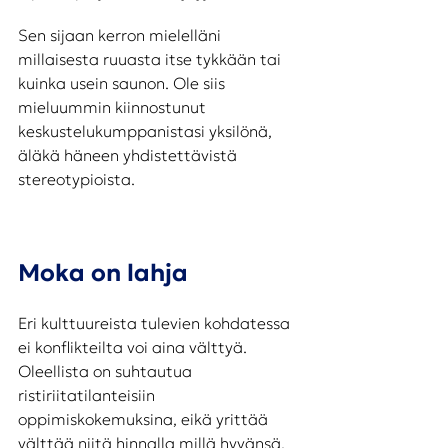
Sen sijaan kerron mielelläni 
millaisesta ruuasta itse tykkään tai 
kuinka usein saunon. Ole siis 
mieluummin kiinnostunut 
keskustelukumppanistasi yksilönä, 
äläkä häneen yhdistettävistä 
stereotypioista. 
Moka on lahja
Eri kulttuureista tulevien kohdatessa 
ei konflikteilta voi aina välttyä. 
Oleellista on suhtautua 
ristiriitatilanteisiin 
oppimiskokemuksina, eikä yrittää 
välttää niitä hinnalla millä hyvänsä. 