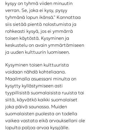
kysyy on tyhmä viiden minuutin 
verran. Se, joka ei kysy, pysyy 
tyhmänä lopun ikänsä." Kannattaa 
siis sietää pientä nolostumista ja 
rohkeasti kysyä, jos ei ymmärrä 
toisen käytöstä. Kysyminen ja 
keskustelu on avain ymmärtämiseen 
ja uuden kulttuurin luomiseen. 
Kysyminen toisen kulttuurista 
voidaan nähdä kohteliaana. 
Maailmalla asuessani minulta on 
kysytty kyllästymiseen asti 
tyypillisistä suomalaisista ruuista tai 
siitä, käyvätkö kaikki suomalaiset 
joka päivä saunassa. Muiden 
suomalaisten puolesta on todella 
vaikea vastata eikä arvauksellani ole 
lopulta paljoa arvoa kysyjälle. 