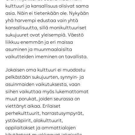
kulttuuri ja kansallisuus olisivat sama 
asia. Näin ei tietenkään ole. Nykyään 
yhä harvempi edustaa vain yhtä 
kansallisuutta, sillä monikulttuuriset 
sukujuuret ovat yleisempiä. Väestö 
liikkuu enemmän ja eri maissa 
asuminen ja muunmaalaisilta 
vaikutteiden imeminen on tavallista. 
Jokaisen oma kulttuuri ei muodostu 
pelkästään sukujuurten, synnyin- ja 
asuinmaiden vaikutuksesta, vaan 
siihen vaikuttaa myös lukemattomat 
muut porukat, joiden seurassa on 
viettänyt aikaa. Erilaiset 
perhekulttuurit, harrastusympyrät, 
ystäväpiirit, alakulttuurit, 
oppilaitokset ja ammattialojen 
käytänteet muokkaavat jokaiselle 