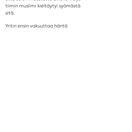
tiimin muslimi kieltäytyi syömästä 
sitä. 
Yritin ensin vakuuttaa häntä 
maistamaan sanomalla, että 
alkoholipitoisuus on todella pieni, 
mutta pian tajusin, että kyse oli 
periaatteesta. Söisinkö itse kakkua, 
jossa olisi vähän heroiinia 
mausteena? 
Samassa yhteydessä kävi ilmi, miksi 
tiimin toinen islaminuskoinen ei ollut 
hoitanut lasipullojen kierrätykseen 
viemistä. Kyse ei ollutkaan 
laiskuudesta, vaan siitä, että pullojen 
joukossa oli toisinaan myös olut- ja 
viinipulloja, eikä niiden käsittely 
sopinut hänen uskontoonsa. Jälleen 