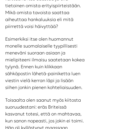
tietoinen omista erityispiirteistään. 
Mikä omista tavoista saattaa 
aiheuttaa hankaluuksia eli mitä 
piirrettä voisi häivyttää? 
Esimerkiksi itse olen huomannut 
monelle suomalaiselle tyypillisesti 
meneväni suoraan asiaan ja 
mielipiteeni ilmaisu saatetaan kokea 
tylynä. Ennen kuin klikkaan 
sähköpostin lähetä-painiketta luen 
viestin vielä kerran läpi ja lisään 
siihen jonkin pienen kohteliaisuuden. 
Toisaalta olen saanut myös kiitosta 
suoruudestani: eräs Briteissä 
kasvanut totesi, että on mahtavaa, 
kun sanon nopeasti, jos jokin ei toimi. 
Hän oli kyllästynyt maassaan 