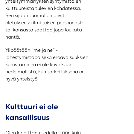
yhteisymmärryksen syntymistä eri 
kulttuureista tulevien kohdatessa. 
Sen sijaan tuomalla naiivit 
oletuksensa ilmi toisen persoonasta 
tai kansasta saattaa jopa loukata 
häntä. 
Ylipäätään “me ja ne” -
lähestymistapa sekä eroavaisuuksien 
korostaminen ei ole kovinkaan 
hedelmällistä, kun tarkoituksena on 
hyvä yhteistyö.
Kulttuuri ei ole 
kansallisuus
Olen kirjoittanut edellä ikään kuin 